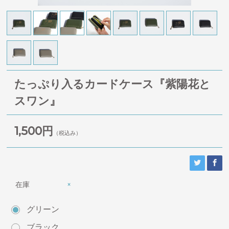
たっぷり入るカードケース『紫陽花と
スワン』
1,500円
（税込み）
在庫
×
グリーン
ブラック