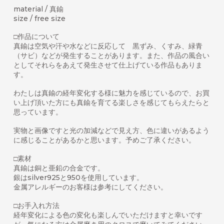
material / 真鍮
size / free size
□作品について
真鍮は空気や汗や水などに反応して 黒ずみ、くすみ、緑青
（サビ）などが発生することがあります。また、作品の風合い
としてそれらをあえて発生させて仕上げている作品もありま
す。
わたしは真鍮の経年変化する様に魅力を感じているので、お買
い上げ頂いた方にも真鍮を育てる楽しさを感じてもらえたらと
思っています。
実物と画像ですと光の加減などで見え方、色に違いがあるよう
に感じることがあるかと思います。予めご了承ください。
□素材
真鍮は銅と亜鉛の合金です。
銀はsilver925と950を使用しています。
金属アレルギーのお客様は参考にしてください。
□お手入れ方法
経年変化による色の変化も楽しんでいただけますと幸いです