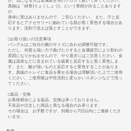
が、気になる方は金属磨き用のクロスで磨いてみてください。
真鍮は「緑青(りょくしょう)」という青錆が出ることあります
が、
身体に害はありませんので、ご安心ください。 また、汗と反
応するとアクセサリーに触れている肌が黒く変色する場合があ
ります。洗剤で洗えば落とすことができます。
□お取り扱いの注意事項
バングルはご自分の腕のサイズに合わせ調整可能です。
ただし、何度も強い力で曲げたりすると金属疲労により割れの
原因になりかねませんので、やり過ぎにはご注意ください。金
属は温泉などに含まれている硫黄と反応すると黒く変色しま
す。また、酸が強いものと反応すると変色することがありま
す。真鍮のトレイに食品を乗せる場合は理解頂いた上でご使用
ください。ご使用後は中性洗剤と柔らかいスポンジなどで洗っ
てください。
□返品・交換
お客様都合による返品、交換は承っておりません。
不良品や注文した商品と異なる場合のみ承ります。
その場合は、お手数ですが、到着から7日以内にご連絡くださ
いませ。