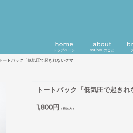
home
about
b
トップページ
souhouのこと
トートバック「低気圧で起きれないクマ」
トートバック「低気圧で起きれ
1,800円
（税込み）