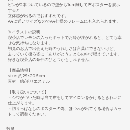
ピンが2本ついているので壁から1cm離して布ポスターを展示
すると
立体感が出るのでおすすめです。
A4に近いサイズなのでA4仕様のフレームにも入れられます。
※イラストの説明
喫茶店でレモンの入ったポットでお冷が注がれると、とても幸
せな気持ちになります。
初見のお店で出会えた時のうれしさは言葉にできないけど、
去っていく後ろ姿に「ありがとう」と心の中で唱えています。
好きな喫茶店の条件のひとつかもしれません。
【商品情報】
size: 約29×20.5cm
素材：綿/ポリエステル
【取り扱いについて】
・シワがついた時は当て布をしてアイロンをかけるときれいに
仕上がります。
・切りっぱなしのポスターの為、ほつれが出てくる場合はカッ
トして調整ください。
数量