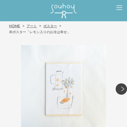
HOME
アート
ポスター
布ポスター「レモン入りのお冷は幸せ」