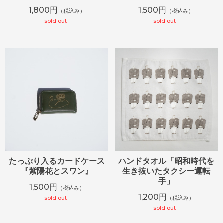
1,800円
1,500円
（税込み）
（税込み）
sold out
sold out
たっぷり入るカードケース
ハンドタオル「昭和時代を
『紫陽花とスワン』
生き抜いたタクシー運転
手」
1,500円
（税込み）
1,200円
sold out
（税込み）
sold out