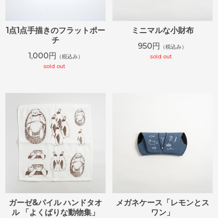
1点1点手描きのフラットポー
ミニマルな小財布
チ
950円
（税込み）
1,000円
（税込み）
sold out
sold out
ガーゼ&パイル ハンドタオ
メガネケース「レモンとス
ル 「よくばりな動物集」
ワン」