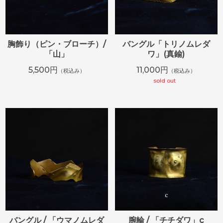
胸飾り（ピン・ブローチ）/
バングル「トリノムレダ
「山」
ワ」(真鍮)
5,500円
11,000円
（税込み）
（税込み）
sold out
バングル / 「ウマノムレダ
腕輪 / 「チチダワ」c