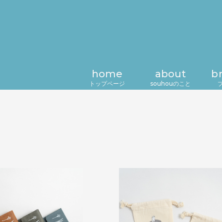
home
about
b
トップページ
souhouのこと